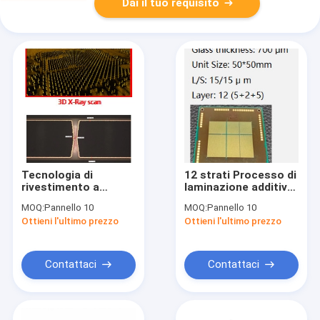
Dai il tuo requisito
Tecnologia di
12 strati Processo di
rivestimento a
laminazione additiva
doppio lato del
ABF-12L 700μM
MOQ:
Pannello 10
MOQ:
Pannello 10
substrato di vetro
Spessore del vetro
Ottieni l'ultimo prezzo
Ottieni l'ultimo prezzo
stabile e facile da
mantenere
Contattaci
Contattaci