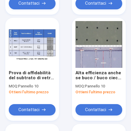
Contattaci
Contattaci
Prova di affidabilità
Alta efficienza anche
del subtrato di vetro
se buco / buco cieco
a prestazioni
sul vetro 35um per
MOQ:
Pannello 10
MOQ:
Pannello 10
affidabili -
chip GPU / CPU / AI
Ottieni l'ultimo prezzo
Ottieni l'ultimo prezzo
MSL3/HAST/TCT
Contattaci
Contattaci