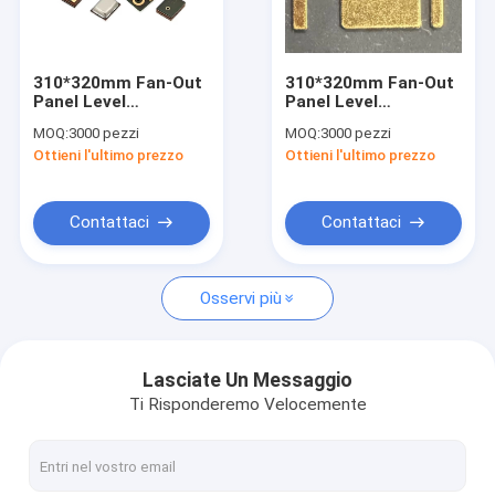
Su di noi
Visita alla fabbrica
310*320mm Fan-Out
310*320mm Fan-Out
Panel Level
Panel Level
Controllo della qualità
Packaging (FOPLP)
Packaging (FOPLP)
MOQ:
3000 pezzi
MOQ:
3000 pezzi
Pacchetto per
Radiofrequenza (RF)
Ottieni l'ultimo prezzo
Ottieni l'ultimo prezzo
microfoni MEMS
Contattaci
Chiedi un preventivo
Contattaci
Contattaci
Osservi più
Modulo di imballaggio a livello di pannello
Chip di imballaggio a livello di pannello
Lasciate Un Messaggio
Ti Risponderemo Velocemente
Struttura del prodotto a livello di pannello
Imballaggio a livello di pannello di ventilazione