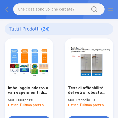
Tutti I Prodotti
(24)
Imballaggio adatto a
Test di affidabilità
vari esperimenti di
del vetro robusto
simulazione di
senza crepe del
MOQ:
3000 pezzi
MOQ:
Pannello 10
imballaggio
vetro
Ottieni l'ultimo prezzo
Ottieni l'ultimo prezzo