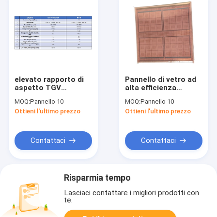
elevato rapporto di
Pannello di vetro ad
aspetto TGV
alta efficienza
Capacità di fonderia
dimensione
MOQ:
Pannello 10
MOQ:
Pannello 10
per imballaggi a
510*515mm PVD
Ottieni l'ultimo prezzo
Ottieni l'ultimo prezzo
semiconduttori
300mm-600mm
Contattaci
Contattaci
Risparmia tempo
Lasciaci contattare i migliori prodotti con
te.