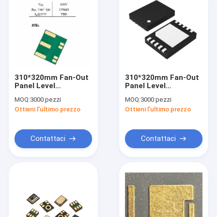
310*320mm Fan-Out
310*320mm Fan-Out
Panel Level
Panel Level
Packaging (FOPLP)
Packaging (FOPLP)
MOQ:
3000 pezzi
MOQ:
3000 pezzi
GaN Prodotto
Power Package
Ottieni l'ultimo prezzo
Ottieni l'ultimo prezzo
Contattaci
Contattaci
Casa.
Prodotti
Video